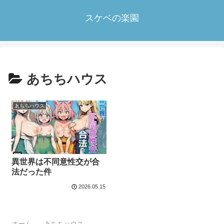
スケベの楽園
あちちハウス
あちちハウス
異世界は不同意性交が合
法だった件
2026.05.15
ホーム
あちちハウス