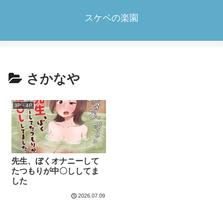
スケベの楽園
さかなや
3P・4P
先生、ぼくオナニーして
たつもりが中〇ししてま
した
2026.07.09