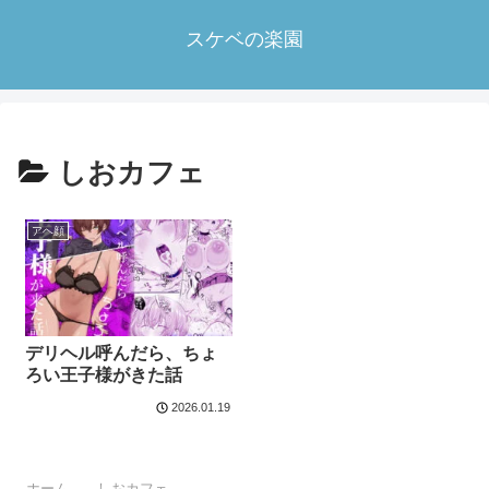
スケベの楽園
しおカフェ
アヘ顔
デリヘル呼んだら、ちょ
ろい王子様がきた話
2026.01.19
ホーム
しおカフェ