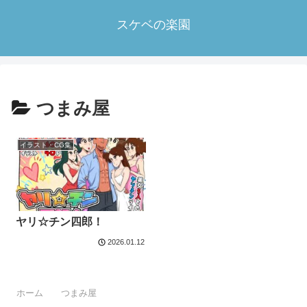
スケベの楽園
つまみ屋
イラスト・CG集
ヤリ☆チン四郎！
2026.01.12
ホーム
つまみ屋