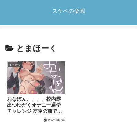
スケベの楽園
とまほーく
イチオシ
おなぼん。。。。校内露
出つゆだくオナニー通学
チャレンジ 友達の前でセ
ルフバチボコ連続イキ
2026.06.04