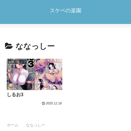
スケベの楽園
ななっしー
お尻・ヒップ
しるお3
2025.12.18
ホーム
ななっしー