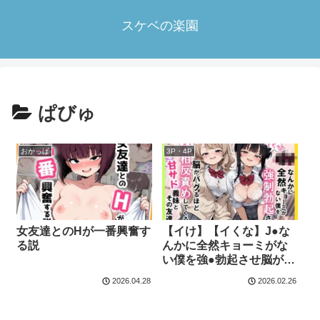
スケベの楽園
ぱびゅ
おかっぱ
3P・4P
女友達とのHが一番興奮す
【イけ】【イくな】J●な
る説
んかに全然キョーミがな
い僕を強●勃起させ脳がバ
グるほど相反責めしてく
2026.04.28
2026.02.26
る甘サド義妹とその友達