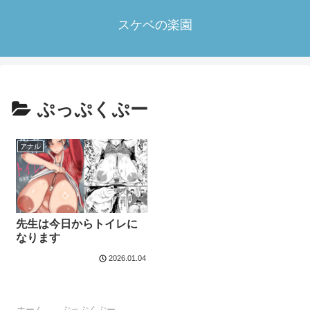
スケベの楽園
ぷっぷくぷー
アナル
先生は今日からトイレに
なります
2026.01.04
ホーム
ぷっぷくぷー