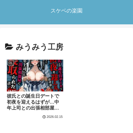
スケベの楽園
みうみう工房
OL
彼氏との誕生日デートで
初夜を迎えるはずが…中
年上司との出張相部屋で
寝取られた話。
2026.02.15