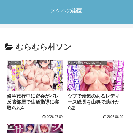
スケベの楽園
むらむら村ソン
パイパン
ウブで漢気のあるレディース総長を山奥で助けたら
修学旅行中に密会がバレ
ウブで漢気のあるレディ
反省部屋で生活指導に寝
ース総長を山奥で助けた
取られ4
ら2
2026.07.09
2026.06.09
OL