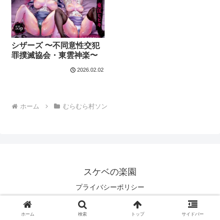
シザーズ 〜不同意性交犯
罪撲滅協会・東雲神楽〜
2026.02.02
ホーム
むらむら村ソン
スケベの楽園
プライバシーポリシー
© 2025 スケベの楽園.
ホーム
検索
トップ
サイドバー