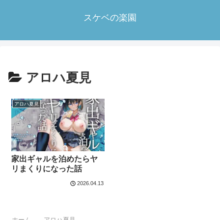
スケベの楽園
アロハ夏見
アロハ夏見
家出ギャルを泊めたらヤ
リまくりになった話
2026.04.13
ホーム
アロハ夏見