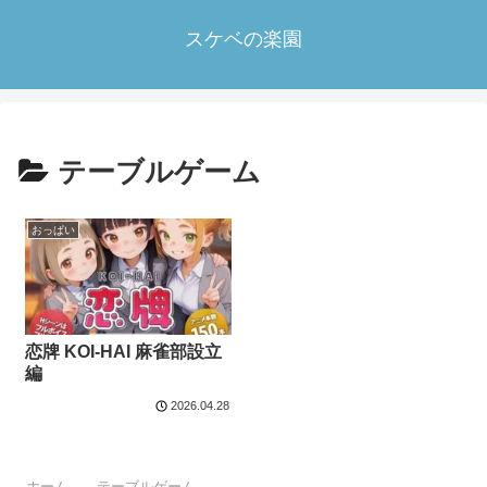
スケベの楽園
テーブルゲーム
おっぱい
恋牌 KOI-HAI 麻雀部設立
編
2026.04.28
ホーム
テーブルゲーム