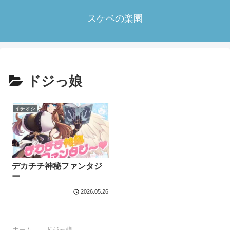
スケベの楽園
ドジっ娘
イチオシ
デカチチ神秘ファンタジ
ー
2026.05.26
ホーム
ドジっ娘