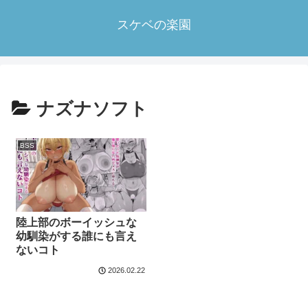
スケベの楽園
ナズナソフト
BSS
陸上部のボーイッシュな
幼馴染がする誰にも言え
ないコト
2026.02.22