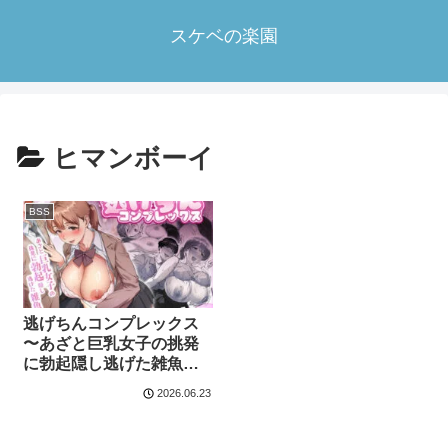
スケベの楽園
ヒマンボーイ
BSS
逃げちんコンプレックス
〜あざと巨乳女子の挑発
に勃起隠し逃げた雑魚
ww〜
2026.06.23