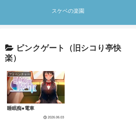
スケベの楽園
ピンクゲート（旧シコり亭快
楽）
アドベンチャー
睡眠痴●電車
2026.06.03