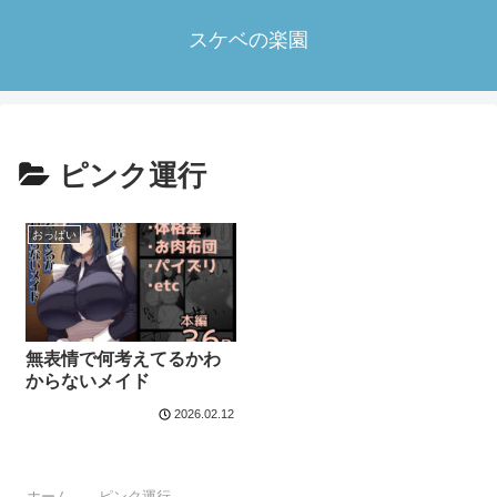
スケベの楽園
ピンク運行
おっぱい
無表情で何考えてるかわ
からないメイド
2026.02.12
ホーム
ピンク運行