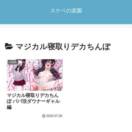
スケベの楽園
マジカル寝取りデカちんぽ
ASMR
マジカル寝取りデカちん
ぽ パパ活ダウナーギャル
編
2026.07.06