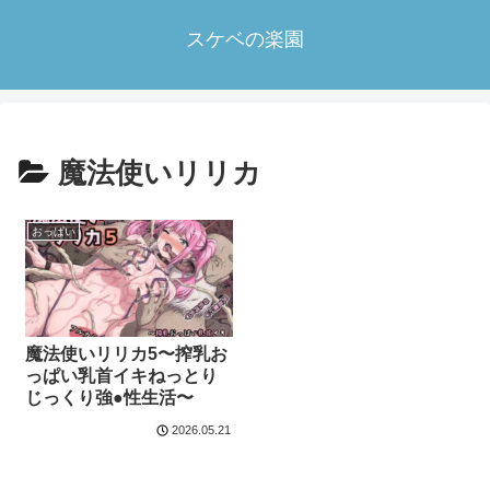
スケベの楽園
魔法使いリリカ
おっぱい
魔法使いリリカ5〜搾乳お
っぱい乳首イキねっとり
じっくり強●性生活〜
2026.05.21