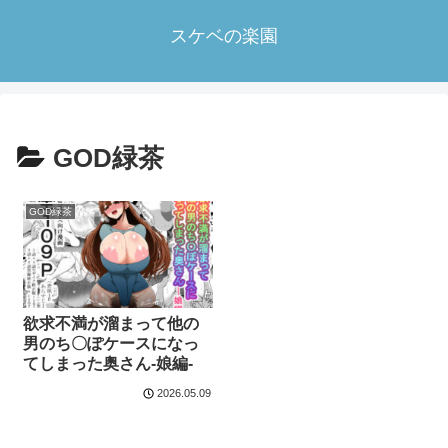
スケベの楽園
GOD緑茶
GOD緑茶
欲求不満が溜まって他の
男のち〇ぽケースになっ
てしまった奥さん-娘編-
2026.05.09