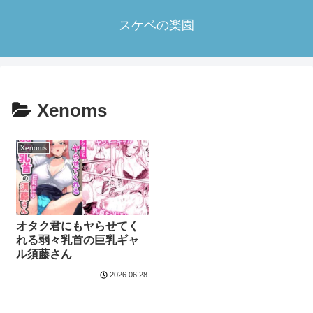
スケベの楽園
Xenoms
Xenoms
オタク君にもヤらせてく
れる弱々乳首の巨乳ギャ
ル須藤さん
2026.06.28